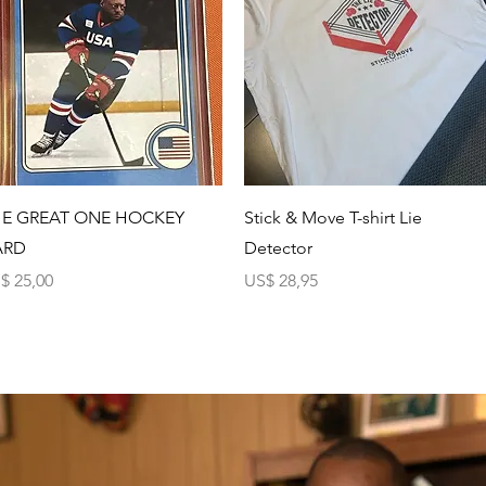
Visualização rápida
Visualização rápida
E GREAT ONE HOCKEY
Stick & Move T-shirt Lie
ARD
Detector
eço
Preço
$ 25,00
US$ 28,95