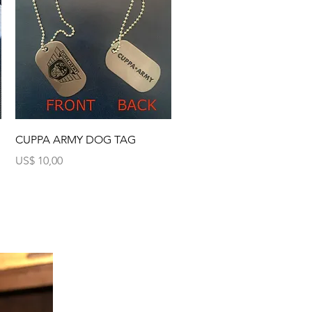
Visualização rápida
CUPPA ARMY DOG TAG
Preço
US$ 10,00