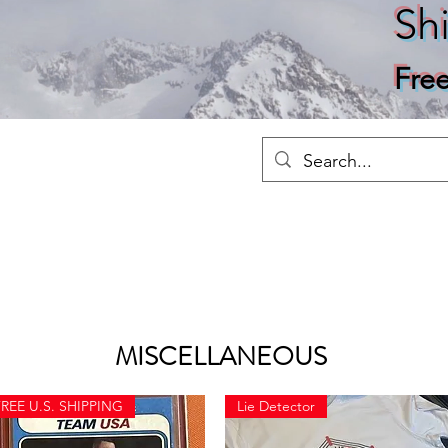
Sh
Fre
Merch
Home
Shop
About
Ho
MISCELLANEOUS
REE U.S. SHIPPING
Lie Detector