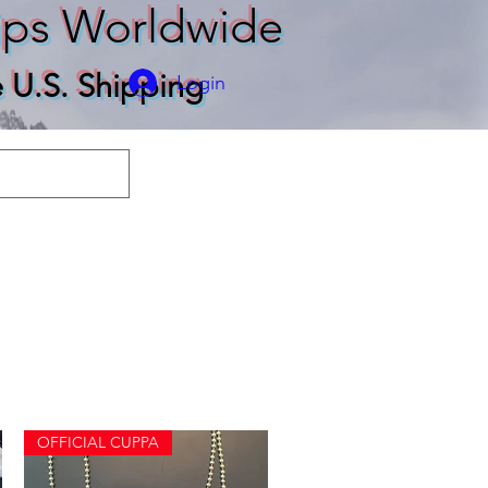
ips Worldwide
e U.S. Shipping
Login
odies
T-shirts
More
OFFICIAL CUPPA