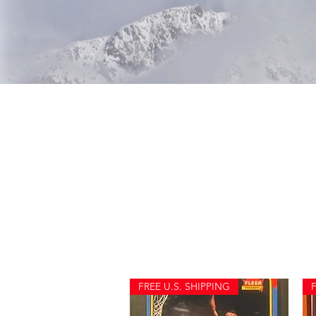
Beetle 
FREE U.S. SHIPPING
F